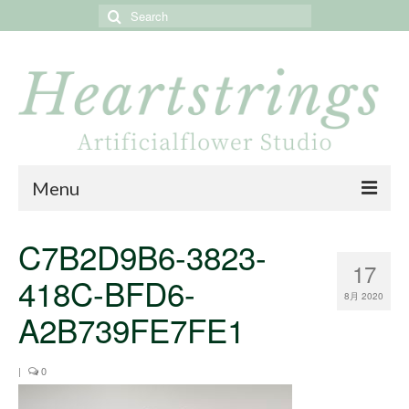
Search
for:
Menu
Home
C7B2D9B6-3823-
17
About
418C-BFD6-
8月 2020
Portfolio
A2B739FE7FE1
Online store
|
0
Online shop