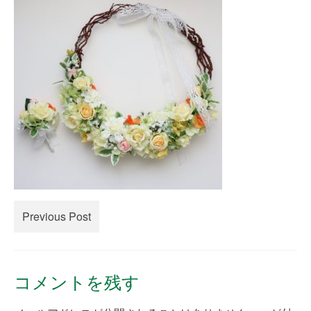
creema
minne
How to Order
Contact Us
Previous Post
コメントを残す