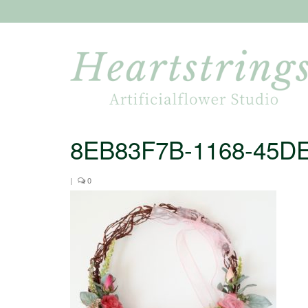
8EB83F7B-1168-45D
|
0