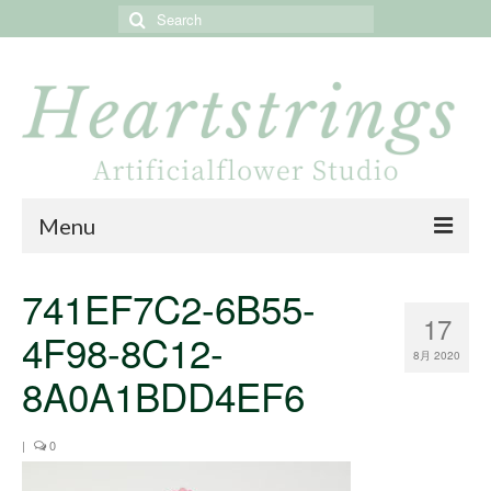
Search
for:
Menu
Home
741EF7C2-6B55-
17
About
4F98-8C12-
8月 2020
Portfolio
8A0A1BDD4EF6
Online store
|
0
Online shop