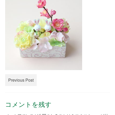
creema
minne
How to Order
Contact Us
Previous Post
コメントを残す