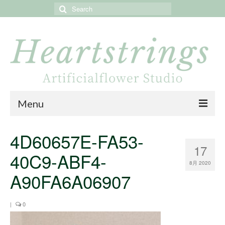
Search
for:
Menu
Home
4D60657E-FA53-
17
About
40C9-ABF4-
8月 2020
Portfolio
A90FA6A06907
Online store
|
0
Online shop