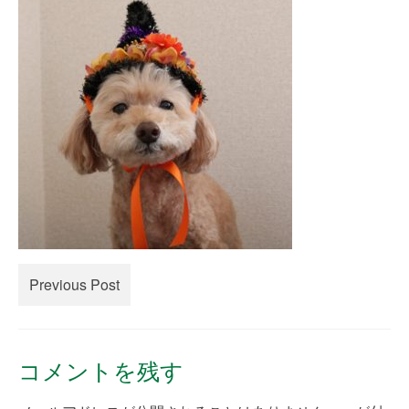
creema
minne
How to Order
Contact Us
Previous Post
コメントを残す