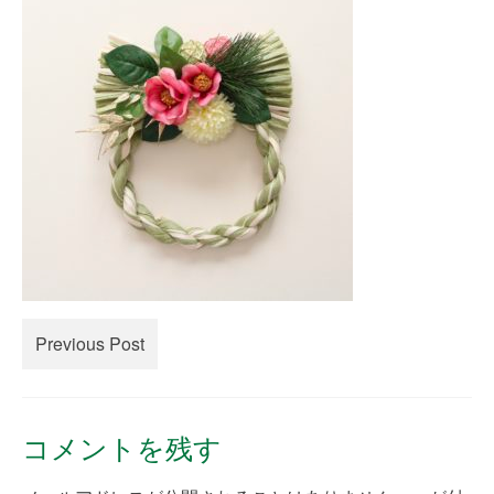
creema
minne
How to Order
Contact Us
Previous Post
コメントを残す