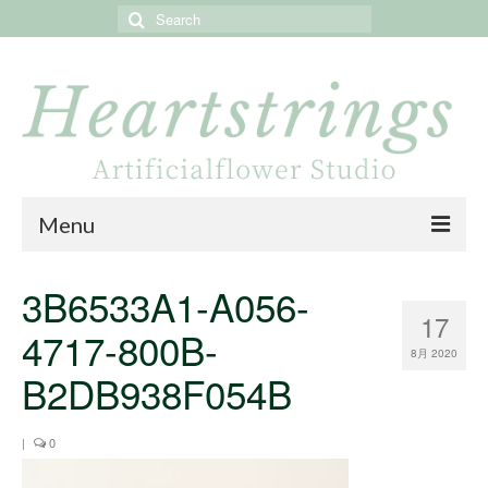
Search
for:
Menu
Home
3B6533A1-A056-
17
About
4717-800B-
8月 2020
Portfolio
B2DB938F054B
Online store
|
0
Online shop