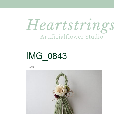
IMG_0843
|
0