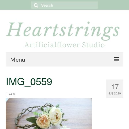
Search
for:
Menu
Home
IMG_0559
17
About
8月 2020
|
0
Portfolio
Online store
Online shop