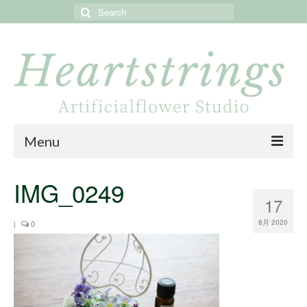
Search
for:
Menu
Home
IMG_0249
17
About
8月 2020
|
0
Portfolio
Online store
Online shop