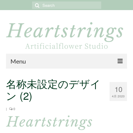
Search
for:
Menu
Home
名称未設定のデザイ
10
About
ン (2)
4月 2020
Portfolio
|
0
Online store
Online shop